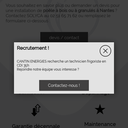
Vous souhaitez en savoir plus ou demander un devis pour
une installation de
poêle à bois ou à granulés à Nantes
?
Contactez SOLYCA au
02 51 65 71 62
ou remplissez le
formulaire ci-dessous :
devis / contact
Recrutement !
CANTIN ENERGIES recherche un technicien frigoriste en
CDI 35h
Rejoindre notre équipe vous interesse ?
Contactez-nous !
Service A.V
Dépannage
Maintenance
Garantie décennale